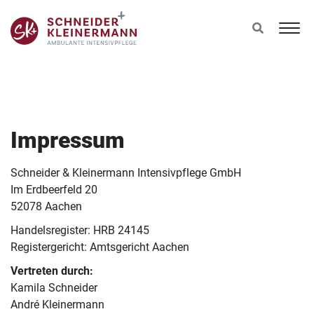
Z
u
m
I
n
h
a
l
Impressum
t
s
Schneider & Kleinermann Intensivpflege GmbH
p
Im Erdbeerfeld 20
r
52078 Aachen
i
n
Handelsregister: HRB 24145
g
Registergericht: Amtsgericht Aachen
e
Vertreten durch:
n
Kamila Schneider
André Kleinermann